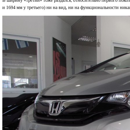
В ширину «третий» тоже раздался, относительно первого поколе
и 1694 мм у третьего) ни на вид, ни на функциональности ника