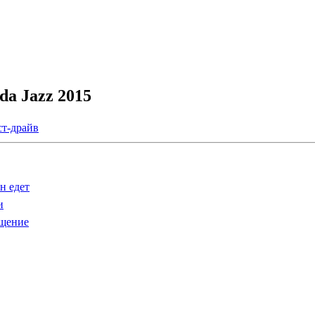
da Jazz 2015
ст-драйв
н едет
и
ащение