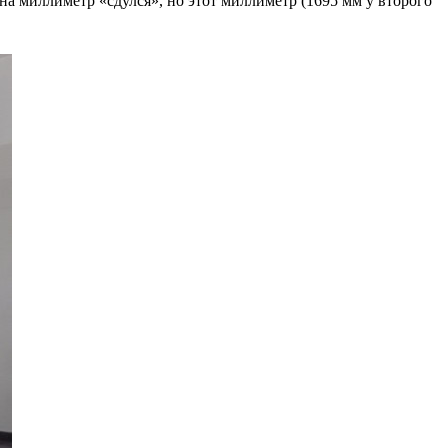
 на миллиметр «сдулся», но этот миллиметр (1695 мм у второго