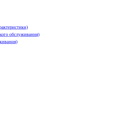
рактеристики)
ского обслуживания)
живания)